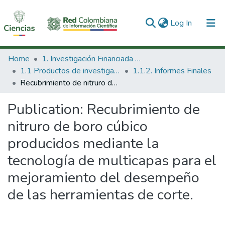
(current)
Log In
Communities & Collections
Home
1. Investigación Financiada con Recursos Públicos
1.1 Productos de investigación
1.1.2. Informes Finales
All of DSpace
Recubrimiento de nitruro de boro cúbico producidos mediante la tecnología de multicapas para el mejoramiento del desempeño de las herramientas de corte.
Statistics
Publication:
Recubrimiento de
nitruro de boro cúbico
producidos mediante la
tecnología de multicapas para el
mejoramiento del desempeño
de las herramientas de corte.