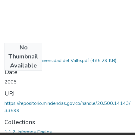
No
Files
Thumbnail
Autorizacion Universidad del Valle.pdf
(485.29 KB)
Available
Date
2005
URI
https://repositorio.minciencias.gov.co/handle/20.500.14143/
33599
Collections
1.1.2. Informes Finales