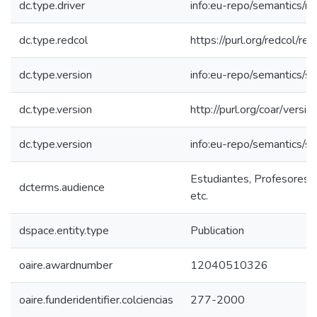
dc.type.driver
info:eu-repo/semantics/re
dc.type.redcol
https://purl.org/redcol/r
dc.type.version
info:eu-repo/semantics/s
dc.type.version
http://purl.org/coar/ver
dc.type.version
info:eu-repo/semantics/s
Estudiantes, Profesores, 
dcterms.audience
etc.
dspace.entity.type
Publication
oaire.awardnumber
12040510326
oaire.funderidentifier.colciencias
277-2000