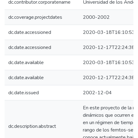
dc.contributor.corporatename
Universidad de los Andes
dc.coverage.projectdates
2000-2002
dc.date.accessioned
2020-03-18T16:10:53Z
dc.date.accessioned
2020-12-17T22:24:38Z
dc.date.available
2020-03-18T16:10:53Z
dc.date.available
2020-12-17T22:24:38Z
dc.date.issued
2002-12-04
En este proyecto de la re
dinámicos que ocurren en
en un régimen de tiempo 
dc.description.abstract
rango de los femtos-segu
conoce actualmente bajo 