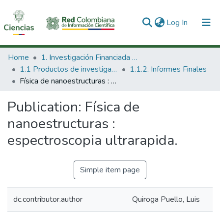
(current)
Log In
Communities & Collections
Home
1. Investigación Financiada con Recursos Públicos
1.1 Productos de investigación
1.1.2. Informes Finales
All of DSpace
Física de nanoestructuras : espectroscopia ultrarapida.
Statistics
Publication:
Física de
nanoestructuras :
espectroscopia ultrarapida.
Simple item page
dc.contributor.author
Quiroga Puello, Luis