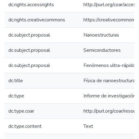
dc.rights.accessrights
http://purl.org/coar/acces
dc.rights.creativecommons
https://creativecommons.o
dc.subject.proposal
Nanoestructuras
dc.subject.proposal
Semiconductores
dc.subject.proposal
Fenómenos ultra-rápidos
dc.title
Física de nanoestructuras 
dc.type
Informe de investigación
dc.type.coar
http://purl.org/coar/reso
dc.type.content
Text