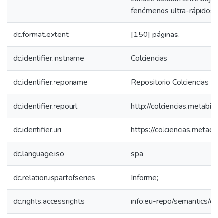
fenómenos ultra-rápidos. 
dc.format.extent
[150] páginas.
dc.identifier.instname
Colciencias
dc.identifier.reponame
Repositorio Colciencias
dc.identifier.repourl
http://colciencias.metabib
dc.identifier.uri
https://colciencias.meta
dc.language.iso
spa
dc.relation.ispartofseries
Informe;
dc.rights.accessrights
info:eu-repo/semantics/