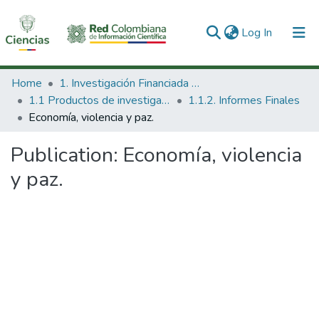
(current)
Log In
Communities & Collections
Home
1. Investigación Financiada con Recursos Públicos
1.1 Productos de investigación
1.1.2. Informes Finales
All of DSpace
Economía, violencia y paz.
Statistics
Publication:
Economía, violencia
y paz.