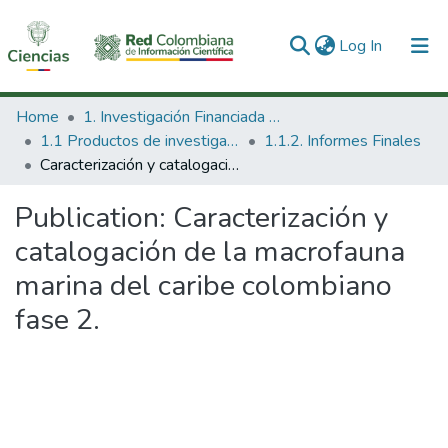
(current)
Log In
Communities & Collections
Home
1. Investigación Financiada con Recursos Públicos
1.1 Productos de investigación
1.1.2. Informes Finales
All of DSpace
Caracterización y catalogación de la macrofauna marina del caribe colombiano fase 2.
Statistics
Publication:
Caracterización y
catalogación de la macrofauna
marina del caribe colombiano
fase 2.