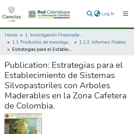
(current)
Log In
Communities & Collections
Home
1. Investigación Financiada con Recursos Públicos
1.1 Productos de investigación
1.1.2. Informes Finales
All of DSpace
Estrategias para el Establecimiento de Sistemas Silvopastoriles con Arboles Maderables en la Zona Cafetera de Colombia.
Statistics
Publication:
Estrategias para el
Establecimiento de Sistemas
Silvopastoriles con Arboles
Maderables en la Zona Cafetera
de Colombia.