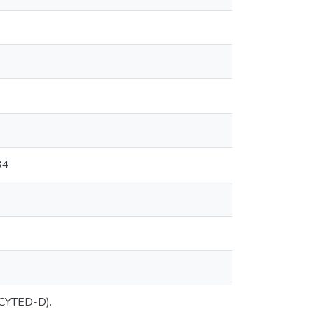
34
 (CYTED-D).