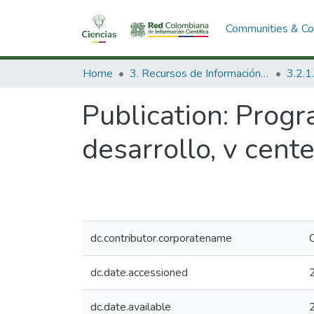
Communities & Col
Home
3. Recursos de Información Científica y Tecnológica
Publication:
Progra
desarrollo, v cent
dc.contributor.corporatename
C
dc.date.accessioned
dc.date.available