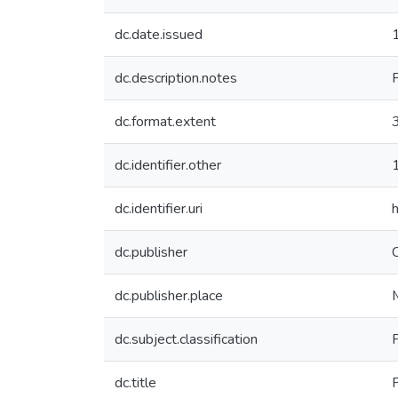
dc.date.issued
dc.description.notes
dc.format.extent
dc.identifier.other
dc.identifier.uri
dc.publisher
C
dc.publisher.place
dc.subject.classification
dc.title
P