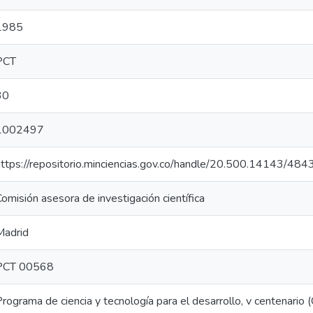
1985
PCT
30
1002497
https://repositorio.minciencias.gov.co/handle/20.500.14143/484
omisión asesora de investigación científica
Madrid
PCT 00568
rograma de ciencia y tecnología para el desarrollo, v centenario