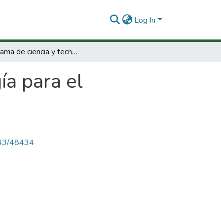
Log In
Programa de ciencia y tecnología para el desarrollo, v centenario (CYTED-D).
ía para el
4143/48434