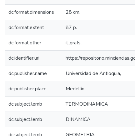
dc.format.dimensions
28 cm.
dc.format.extent
87 p.
dc.format.other
il.,grafs.,
dc.identifier.uri
https://repositorio.minciencias.
dc.publisher.name
Universidad de Antioquia,
dc.publisher.place
Medellín :
dc.subject.lemb
TERMODINAMICA
dc.subject.lemb
DINAMICA
dc.subject.lemb
GEOMETRIA