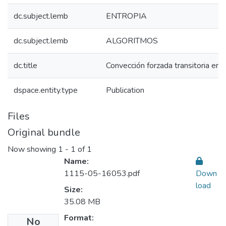
dc.subject.lemb
ENTROPIA
dc.subject.lemb
ALGORITMOS
dc.title
Convección forzada transitoria en
dspace.entity.type
Publication
Files
Original bundle
Now showing
1 - 1 of 1
Name:
1115-05-16053.pdf
Down
load
Size:
35.08 MB
Format:
No