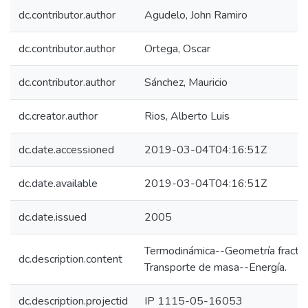
dc.contributor.author
Agudelo, John Ramiro
dc.contributor.author
Ortega, Oscar
dc.contributor.author
Sánchez, Mauricio
dc.creator.author
Rios, Alberto Luis
dc.date.accessioned
2019-03-04T04:16:51Z
dc.date.available
2019-03-04T04:16:51Z
dc.date.issued
2005
Termodinámica--Geometría fractal-
dc.description.content
Transporte de masa--Energía.
dc.description.projectid
IP 1115-05-16053