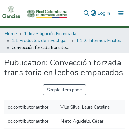
(current)
Log In
Communities & Collections
Home
1. Investigación Financiada con Recursos Públicos
1.1 Productos de investigación
1.1.2. Informes Finales
All of DSpace
Convección forzada transitoria en lechos empacados
Statistics
Publication:
Convección forzada
transitoria en lechos empacados
Simple item page
dc.contributor.author
Villa Silva, Laura Catalina
dc.contributor.author
Nieto Agudelo, César