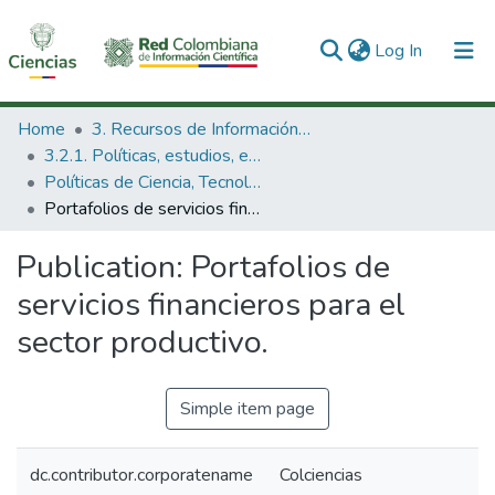
(current)
Log In
Communities & Collections
Home
3. Recursos de Información Científica y Tecnológica
3.2.1. Políticas, estudios, evaluaciones e indicadores de CTeI
All of DSpace
Políticas de Ciencia, Tecnología e Innovación
Portafolios de servicios financieros para el sector productivo.
Statistics
Publication:
Portafolios de
servicios financieros para el
sector productivo.
Simple item page
dc.contributor.corporatename
Colciencias