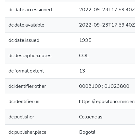
dc.date.accessioned
2022-09-23T17:59:40Z
dc.date.available
2022-09-23T17:59:40Z
dc.date.issued
1995
dc.description.notes
COL
dc.format.extent
13
dc.identifier.other
0008100 ; 01023800
dc.identifier.uri
https://repositorio.mincie
dc.publisher
Colciencias
dc.publisher.place
Bogotá