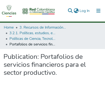
(current)
Log In
Communities & Collections
Home
3. Recursos de Información Científica y Tecnológica
3.2.1. Políticas, estudios, evaluaciones e indicadores de CTeI
All of DSpace
Políticas de Ciencia, Tecnología e Innovación
Portafolios de servicios financieros para el sector productivo.
Statistics
Publication:
Portafolios de
servicios financieros para el
sector productivo.