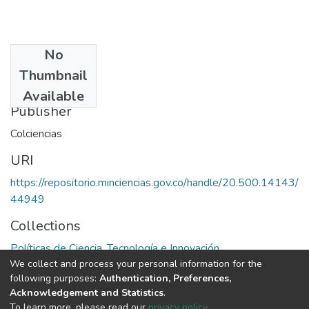
No
Date
Thumbnail
1995
Available
Publisher
Colciencias
URI
https://repositorio.minciencias.gov.co/handle/20.500.14143/
44949
Collections
Políticas de Ciencia, Tecnología e Innovación
We collect and process your personal information for the
following purposes:
Authentication, Preferences,
Full item page
Acknowledgement and Statistics
.
To learn more, please read our
privacy policy
.