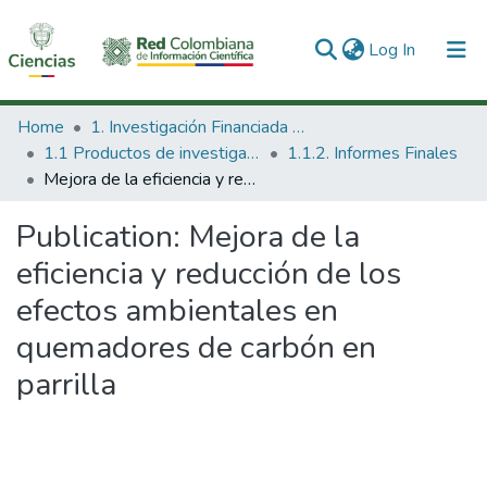
(current)
Log In
Communities & Collections
Home
1. Investigación Financiada con Recursos Públicos
1.1 Productos de investigación
1.1.2. Informes Finales
All of DSpace
Mejora de la eficiencia y reducción de los efectos ambientales en quemadores de carbón en parrilla
Statistics
Publication:
Mejora de la
eficiencia y reducción de los
efectos ambientales en
quemadores de carbón en
parrilla