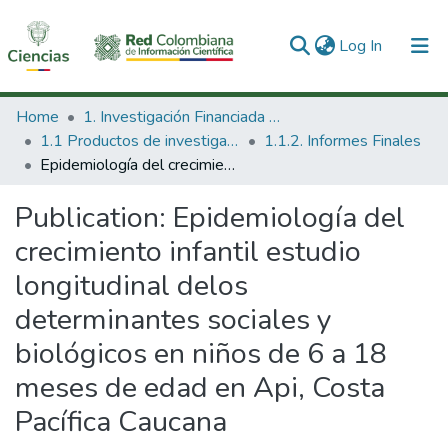
(current)
Log In
Communities & Collections
Home
1. Investigación Financiada con Recursos Públicos
1.1 Productos de investigación
1.1.2. Informes Finales
All of DSpace
Epidemiología del crecimiento infantil estudio longitudinal delos determinantes sociales y biológicos en niños de 6 a 18 meses de edad en Api, Costa Pacífica Caucana
Statistics
Publication:
Epidemiología del
crecimiento infantil estudio
longitudinal delos
determinantes sociales y
biológicos en niños de 6 a 18
meses de edad en Api, Costa
Pacífica Caucana