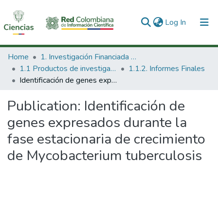
(current)
Log In
Communities & Collections
Home
1. Investigación Financiada con Recursos Públicos
1.1 Productos de investigación
1.1.2. Informes Finales
All of DSpace
Identificación de genes expresados durante la fase estacionaria de crecimiento de Mycobacterium tuberculosis
Statistics
Publication:
Identificación de
genes expresados durante la
fase estacionaria de crecimiento
de Mycobacterium tuberculosis