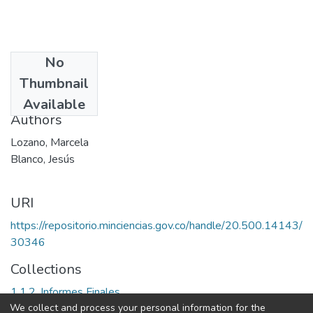
No
Date
Thumbnail
1996
Available
Authors
Lozano, Marcela
Blanco, Jesús
URI
https://repositorio.minciencias.gov.co/handle/20.500.14143/
30346
Collections
1.1.2. Informes Finales
We collect and process your personal information for the