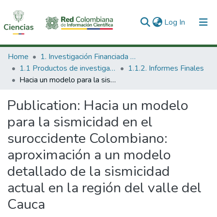
(current)
Log In
Communities & Collections
Home
1. Investigación Financiada con Recursos Públicos
1.1 Productos de investigación
1.1.2. Informes Finales
All of DSpace
Hacia un modelo para la sismicidad en el suroccidente Colombiano: aproximación a un modelo detallado de la sismicidad actual en la región del valle del Cauca
Statistics
Publication:
Hacia un modelo
para la sismicidad en el
suroccidente Colombiano:
aproximación a un modelo
detallado de la sismicidad
actual en la región del valle del
Cauca