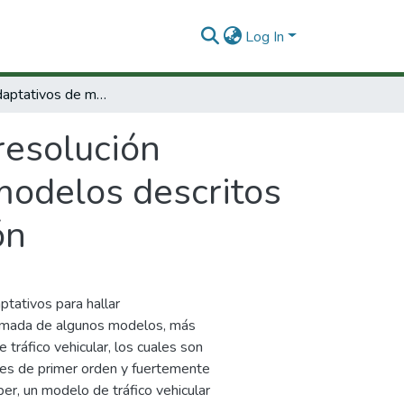
Log In
Métodos adaptativos de multirresolución aplicado a la solución numérica de ciertos modelos descritos matemáticamente por leyes de conservación
resolución
 modelos descritos
ón
tativos para hallar
ximada de algunos modelos, más
tráfico vehicular, los cuales son
les de primer orden y fuertemente
er, un modelo de tráfico vehicular