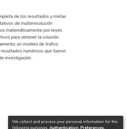
ompleta de los resultados y metas
ativos de multirresolución
ritos matemáticamente por leyes
tivos para obtener la solución
tamente, un modelo de trafico
n resultados numéricos que fueron
e investigación.
9
We collect and process your personal information for the
following purposes:
Authentication, Preferences,