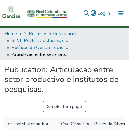
(current)
Log In
Communities & Collections
Home
3. Recursos de Información Científica y Tecnológica
3.2.1. Políticas, estudios, evaluaciones e indicadores de CTeI
All of DSpace
Políticas de Ciencia, Tecnología e Innovación
Articulacao entre setor productivo e institutos de pesquisas.
Statistics
Publication:
Articulacao entre
setor productivo e institutos de
pesquisas.
Simple item page
dc.contributor.author
Caio Cezar Look Pates da Silveira