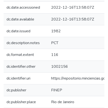
dc.date.accessioned
2022-12-16T13:58:07Z
dc.date.available
2022-12-16T13:58:07Z
dc.date.issued
1982
dc.description.notes
PCT
dc.format.extent
116
dc.identifier.other
1002156
dc.identifier.uri
https://repositorio.minciencias.
dc.publisher
FINEP
dc.publisher.place
Rio de Janeiro