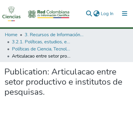
(current)
Log In
Communities & Collections
Home
3. Recursos de Información Científica y Tecnológica
3.2.1. Políticas, estudios, evaluaciones e indicadores de CTeI
All of DSpace
Políticas de Ciencia, Tecnología e Innovación
Articulacao entre setor productivo e institutos de pesquisas.
Statistics
Publication:
Articulacao entre
setor productivo e institutos de
pesquisas.