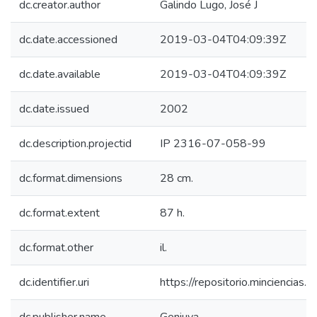
dc.creator.author
Galindo Lugo, José J
dc.date.accessioned
2019-03-04T04:09:39Z
dc.date.available
2019-03-04T04:09:39Z
dc.date.issued
2002
dc.description.projectid
IP 2316-07-058-99
dc.format.dimensions
28 cm.
dc.format.extent
87 h.
dc.format.other
il.
dc.identifier.uri
https://repositorio.minciencia