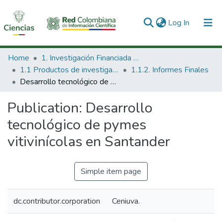
(current)
Log In
Communities & Collections
Home
1. Investigación Financiada con Recursos Públicos
1.1 Productos de investigación
1.1.2. Informes Finales
All of DSpace
Desarrollo tecnológico de pymes vitivinícolas en Santander
Statistics
Publication:
Desarrollo
tecnológico de pymes
vitivinícolas en Santander
Simple item page
dc.contributor.corporation
Ceniuva.