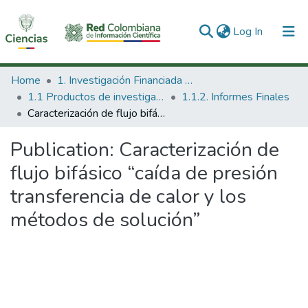
(current)
Log In
Communities & Collections
Home
1. Investigación Financiada con Recursos Públicos
1.1 Productos de investigación
1.1.2. Informes Finales
All of DSpace
Caracterización de flujo bifásico “caída de presión transferencia de calor y los métodos de solución”
Statistics
Publication:
Caracterización de
flujo bifásico “caída de presión
transferencia de calor y los
métodos de solución”