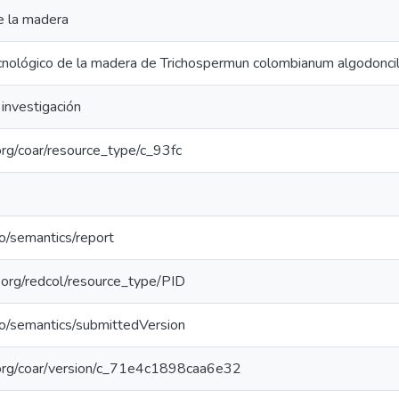
e la madera
cnológico de la madera de Trichospermun colombianum algodoncill
investigación
.org/coar/resource_type/c_93fc
po/semantics/report
l.org/redcol/resource_type/PID
po/semantics/submittedVersion
l.org/coar/version/c_71e4c1898caa6e32