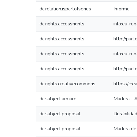
dc.relation.ispartofseries
Informe;
dc.rights.accessrights
info:eu-re
dc.rights.accessrights
http://purl
dc.rights.accessrights
info:eu-re
dc.rights.accessrights
http://purl
dc.rights.creativecommons
https://cr
dc.subject.armarc
Madera - A
dc.subject.proposal
Durabilida
dc.subject.proposal
Madera de 