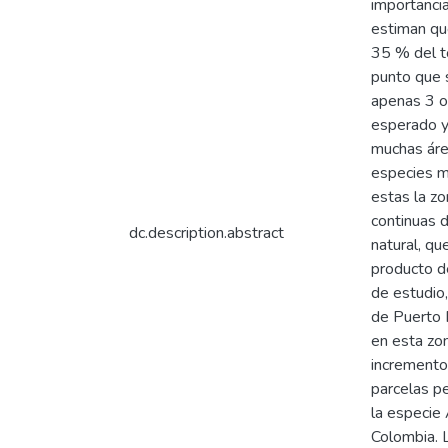
importanci
estiman qu
35 % del t
punto que 
apenas 3 o 
esperado y 
muchas áre
especies m
estas la z
continuas 
dc.description.abstract
natural, q
producto de
de estudio
de Puerto 
en esta zon
incremento
parcelas p
la especie
Colombia. 