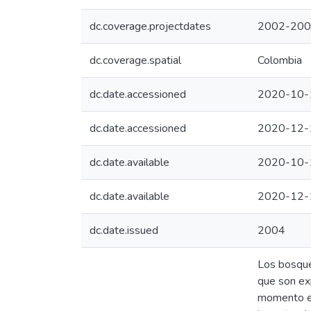
dc.coverage.projectdates
2002-20
dc.coverage.spatial
Colombia
dc.date.accessioned
2020-10-
dc.date.accessioned
2020-12-
dc.date.available
2020-10-
dc.date.available
2020-12-
dc.date.issued
2004
Los bosque
que son exp
momento es