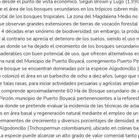
a desde el punto de vista económico. Según Brown y Lugo (1.990
e el área de los bosques secundarios en los trópicos cubren más 
otal de los bosques tropicales. La zona del Magdalena Medio no h
se observan grandes extensiones de tierras de vocación forestal
4 décadas eran sinónimo de biodiversidad; sin embargo, la produc
al contrario se aprecia el deterioro de los suelos, siendo el us
as donde se ha dejado el crecimiento de los bosques secundarios
aderables con buen potencial de uso, que ofrecen alternativas e
ona rural del Municipio de Puerto Boyacá, corregimiento Puerto 
de bosque se encuentran dominadas por la especie Algodoncillo 
ue colonizó el área en un barbecho de ocho a diez años, luego qu
 talas rasas, para iniciar actividades pecuarias y agrícolas ampli
, comprende aproximadamente 60 Ha de Bosque secundario de Alg
Pinzón, municipio de Puerto Boyacá, pertenencientes a la refores
a donde se pretende evaluar la incidencia de las técnicas de aclare
s en área basal y regeneración natural mediante el empleo de un 
ermanentes de crecimiento y diversos porcentajes de densidad,
 Algodoncillo (Trichospermun colombianum); ubicado en colinas ba
La especie puede alcanzar un alto grado de valor comercial tanto