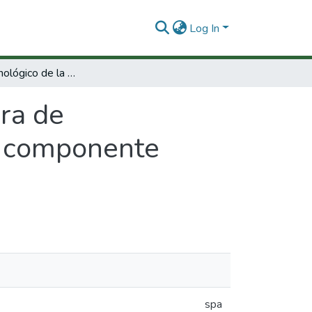
Log In
Estudio tecnológico de la madera de Trichospermun colombianum algodoncillo : componente durabilidad natural.
ra de
: componente
spa