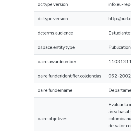
dc.type.version
info:eu-re
dc.type.version
http://pur
dcterms.audience
Estudiantes
dspace.entity.type
Publication
oaire.awardnumber
1103131
oaire.funderidentifier.colciencias
062-2002
oaire.fundername
Departamen
Evaluar la 
área basal
oaire.objetives
colombianu
de valor c