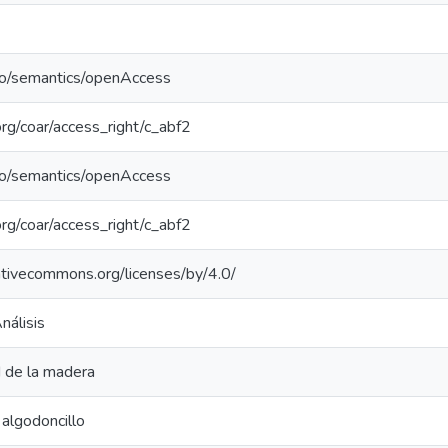
po/semantics/openAccess
.org/coar/access_right/c_abf2
po/semantics/openAccess
.org/coar/access_right/c_abf2
eativecommons.org/licenses/by/4.0/
nálisis
d de la madera
algodoncillo