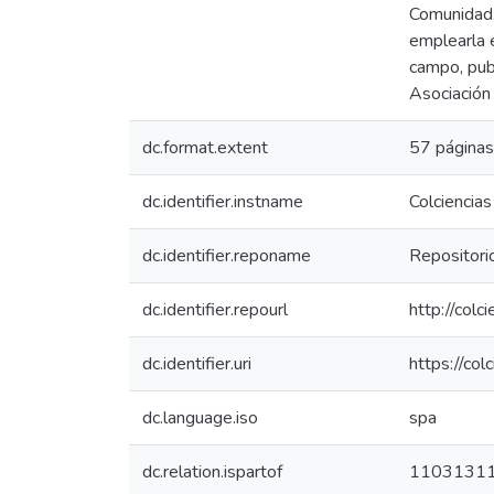
Comunidad,
emplearla e
campo, publ
Asociación
dc.format.extent
57 páginas
dc.identifier.instname
Colciencias
dc.identifier.reponame
Repositorio
dc.identifier.repourl
http://colc
dc.identifier.uri
https://co
dc.language.iso
spa
dc.relation.ispartof
1103131