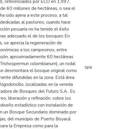
), referenciados por ECO en 1.997,
de 60 millones de hectáreas, o sea el
a sido ajena a este proceso, a tal
 dedicadas al pastoreo, cuando hace
ción pecuaria no ha tenido el éxito
o mas adecuado el de los bosques En
, se aprecia la regeneración de
conómicas a los campesinos, entre
Pinzón, aproximadamente 60 hectáreas
(Trichospermun colombianum), un rodal
spa
e se desmontara el bosque original como
amente difundidas en la zona. Está área
odoncillo, localizadas en la vereda
tadora de Bosques del Futuro S.A.. Es
o, liberación y refinación, sobre los
diseño estadístico con instalación de
 en un Bosque Secundario dominado por
jas, del municipio de Puerto Boyacá,
 para la Empresa como para la