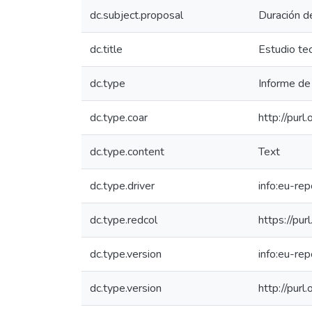
dc.subject.proposal
Duración d
dc.title
Estudio te
dc.type
Informe de 
dc.type.coar
http://purl
dc.type.content
Text
dc.type.driver
info:eu-re
dc.type.redcol
https://pur
dc.type.version
info:eu-re
dc.type.version
http://pur