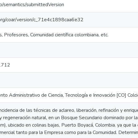
po/semantics/submittedVersion
l.org/coar/version/c_71e4c1898caa6e32
, Profesores, Comunidad científica colombiana, etc.
1712
to Administrativo de Ciencia, Tecnología e Innovación [CO] Colci
incidencia de las técnicas de aclareo, liberación, refinación y enri
 y regeneración natural, en un Bosque Secundario dominado por l
m), ubicado en colinas bajas, Puerto Boyacá, Colombia. ya que la
omercial tanto para la Empresa como para la Comunidad. Determin