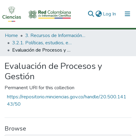
(current)
Log In
Communities & Collections
Home
3. Recursos de Información Científica y Tecnológica
3.2.1. Políticas, estudios, evaluaciones e indicadores de CTeI
All of DSpace
Evaluación de Procesos y Gestión
Statistics
Evaluación de Procesos y
Gestión
Permanent URI for this collection
https://repositorio.minciencias.gov.co/handle/20.500.141
43/50
Browse