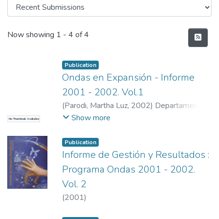
Recent Submissions
Now showing
1 - 4 of 4
Publication
Ondas en Expansión - Informe
2001 - 2002. Vol.1
(
Parodi, Martha Luz
,
2002
)
Departamento
Administrativo de Ciencia, Tecnología e
Show more
No Thumbnail Available
Innovación [CO] Colciencias
Publication
Informe de Gestión y Resultados :
Programa Ondas 2001 - 2002.
Vol. 2
(
2001
)