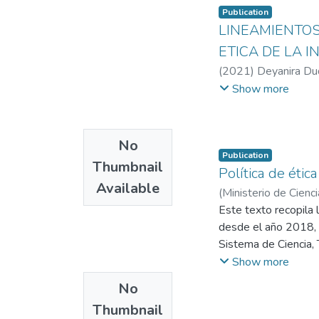
Publication
LINEAMIENTOS
ETICA DE LA 
(
2021
)
Deyanira Du
Minciencias
Show more
No
Publication
Thumbnail
Política de ética
Available
(
Ministerio de Cienci
Fino Sandoval, Dora
Este texto recopila 
Alejandro
desde el año 2018, o
;
García Ru
Villada Aristizábal,
Sistema de Ciencia, 
Forero Reyes, Marce
estos análisis, y (b)
Show more
Ochoa Guevara, Nan
asociadas, tanto ind
No
Alexander
forman parte del SN
;
Romero A
Thumbnail
Martínez, María Leo