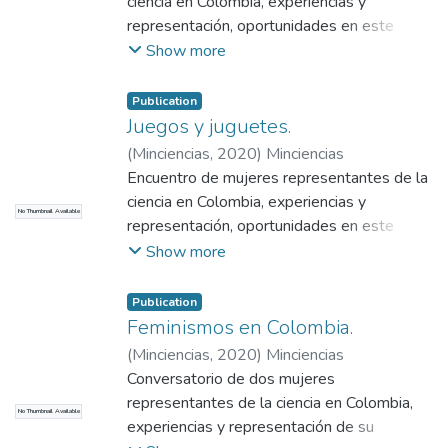
ciencia en Colombia, experiencias y
representación, oportunidades en este
campo, planteamientos democratización de
Show more
la ciencia y realzar el valor de la mujer en la
ciencia
Publication
Juegos y juguetes.
(
Minciencias
,
2020
)
Minciencias
Encuentro de mujeres representantes de la
ciencia en Colombia, experiencias y
No Thumbnail Available
representación, oportunidades en este
campo, planteamientos de la visibilidad que
Show more
se le da a la ciencia por medio de juegos y
los juguetes que se desarrollan para los
Publication
mismos
Feminismos en Colombia.
(
Minciencias
,
2020
)
Minciencias
Conversatorio de dos mujeres
representantes de la ciencia en Colombia,
No Thumbnail Available
experiencias y representación de su