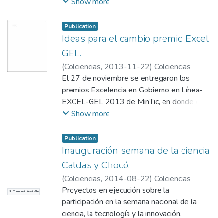
feminismo con la motivación a cerrar brechas
Show more
de genero en el campo en el que son
representantes.
Publication
Ideas para el cambio premio Excel
GEL.
(
Colciencias
,
2013-11-22
)
Colciencias
El 27 de noviembre se entregaron los
premios Excelencia en Gobierno en Línea-
EXCEL-GEL 2013 de MinTic, en donde el
programa Ideas para el Cambio de
Show more
COLCIENCIAS recibió el premio en la
categoría OEA - Gobierno Abierto. Este
Publication
premio reconoce los esfuerzos realizados
Inauguración semana de la ciencia
desde la Administración Pública para hacer
Caldas y Chocó.
más fácil la relación de los colombianos con
(
Colciencias
,
2014-08-22
)
Colciencias
el Estado a través del uso de Tecnologías
Proyectos en ejecución sobre la
No Thumbnail Available
de la Información y las Comunicaciones. La
participación en la semana nacional de la
categoría OEA - Gobierno Abierto, premió a
ciencia, la tecnología y la innovación.