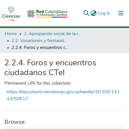
(current)
Log In
Communities & Collections
Home
2. Apropiación social de la información en Ciencia Tecnología e Innovación
2.2. Vocaciones y formación de la CTeI
All of DSpace
2.2.4. Foros y encuentros ciudadanos CTeI
Statistics
2.2.4. Foros y encuentros
ciudadanos CTeI
Permanent URI for this collection
https://repositorio.minciencias.gov.co/handle/20.500.141
43/50817
Browse