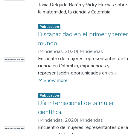
Tania Delgado Barón y Vicky Flechas sobre
la maternidad, la ciencia y Colombia.
Publication
Discapacidad en el primer y tercer
mundo.
(
Minciencias
,
2020
)
Minciencias
Encuentro de mujeres representantes de la
No Thumbnail Available
ciencia en Colombia, experiencias y
representación, oportunidades en este
campo, planteamientos sobre la
Show more
discapacidad como problemática cultural y
social.
Publication
Día internacional de la mujer
científica.
(
Minciencias
,
2020
)
Minciencias
Encuentro de mujeres representantes de la
No Thumbnail Available