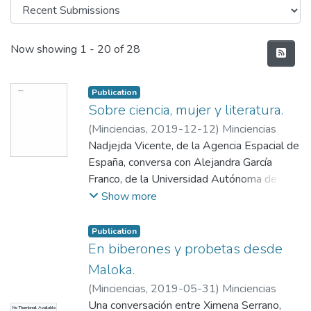
Recent Submissions
Now showing
1 - 20 of 28
Publication
Sobre ciencia, mujer y literatura.
(
Minciencias
,
2019-12-12
)
Minciencias
Nadjejda Vicente, de la Agencia Espacial de
España, conversa con Alejandra García
Franco, de la Universidad Autónoma de
México, sobre cómo a través de las letras
Show more
las mujeres se han abierto espacio en la
ciencia.
Publication
En biberones y probetas desde
Maloka.
(
Minciencias
,
2019-05-31
)
Minciencias
Una conversación entre Ximena Serrano,
No Thumbnail Available