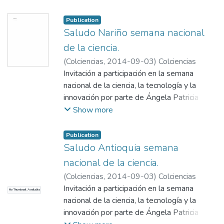
Ideas para el Cambio, por ser una
experiencia virtual integral que apunta a
Publication
crear un Estado más incluyente,
Saludo Nariño semana nacional
transparente y que mejora la prestación de
de la ciencia.
servicios con la colaboración de terceros,
desde la innovación abierta. Ideas para el
(
Colciencias
,
2014-09-03
)
Colciencias
Cambio es un programa diseñado y liderado
Invitación a participación en la semana
por el Grupo de Apropiación Social del
nacional de la ciencia, la tecnología y la
Conocimiento de Colciencias, con el objetivo
innovación por parte de Ángela Patricia
de apoyar soluciones innovadoras desde
Bonilla.
Show more
ciencia y tecnología a las necesidades
básicas de comunidades que se encuentran
Publication
en condiciones de pobreza y vulnerabilidad.
Saludo Antioquia semana
Actualmente se encuentra abierta la
nacional de la ciencia.
convocatoria ”Pacífico Pura Energía” que
(
Colciencias
,
2014-09-03
)
Colciencias
incentiva el desarrollo de soluciones con
Invitación a participación en la semana
energías limpias y renovables para las
No Thumbnail Available
nacional de la ciencia, la tecnología y la
necesidades de energía eléctrica de las
innovación por parte de Ángela Patricia
comunidades de Chocó, Valle, Cauca y