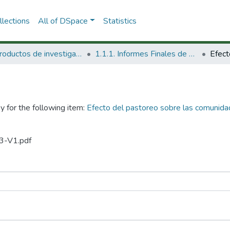
lections
All of DSpace
Statistics
1.1 Productos de investigación
1.1.1. Informes Finales de Proyectos de Investigación
y for the following item:
Efecto del pastoreo sobre las comunidad
93-V1.pdf