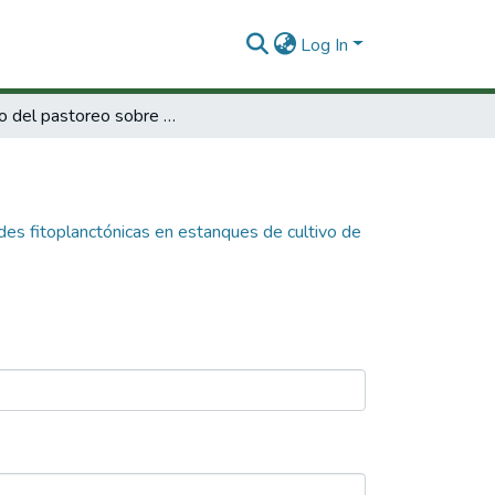
Log In
Efecto del pastoreo sobre las comunidades fitoplanctónicas en estanques de cultivo de camarón
es fitoplanctónicas en estanques de cultivo de