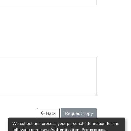
Back
Request copy
We collect and process your personal information for the
following purposes:
Authentication, Preferences,