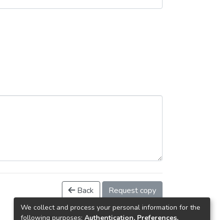
Back
Request copy
We collect and process your personal information for the
following purposes:
Authentication, Preferences,