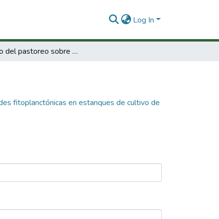
Log In
Efecto del pastoreo sobre las comunidades fitoplanctónicas en estanques de cultivo de camarón
es fitoplanctónicas en estanques de cultivo de