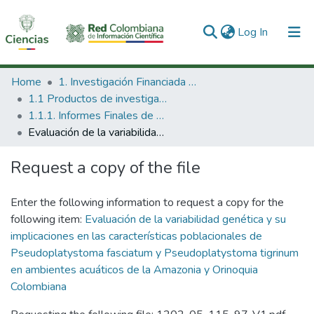
(current)
Log In
Communities & Collections
Home
1. Investigación Financiada con Recursos Públicos
1.1 Productos de investigación
All of DSpace
1.1.1. Informes Finales de Proyectos de Investigación
Evaluación de la variabilidad genética y su implicaciones en las características poblacionales de Pseudoplatystoma fasciatum y Pseudoplatystoma tigrinum en ambientes acuáticos de la Amazonia y Orinoquia Colombiana
Statistics
Request a copy of the file
Enter the following information to request a copy for the
following item:
Evaluación de la variabilidad genética y su
implicaciones en las características poblacionales de
Pseudoplatystoma fasciatum y Pseudoplatystoma tigrinum
en ambientes acuáticos de la Amazonia y Orinoquia
Colombiana