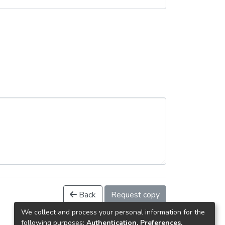
Back
Request copy
We collect and process your personal information for the
following purposes:
Authentication, Preferences,