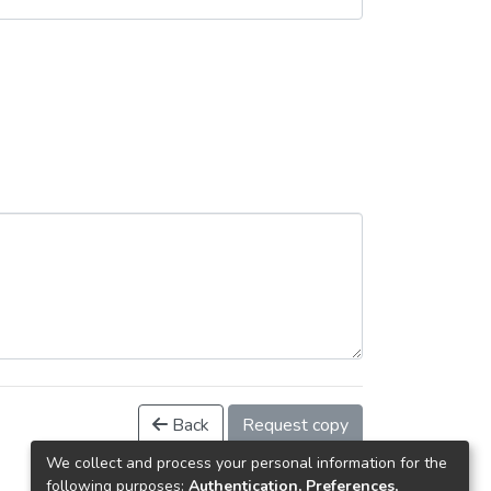
Back
Request copy
We collect and process your personal information for the
following purposes:
Authentication, Preferences,