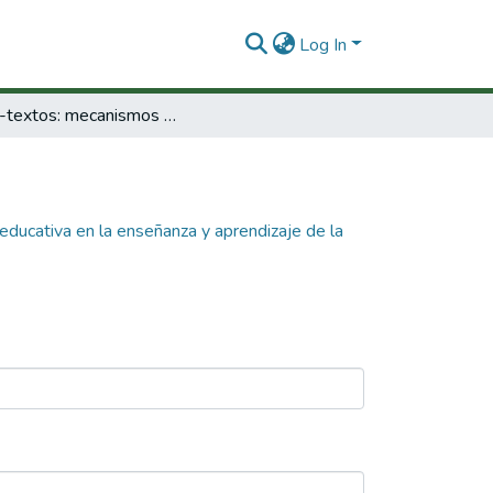
Log In
Entre-textos: mecanismos de influencia educativa en la enseñanza y aprendizaje de la comprensión de textos escritos en experiencias innovadoras de educacion primaria del Valle del Cauca
educativa en la enseñanza y aprendizaje de la