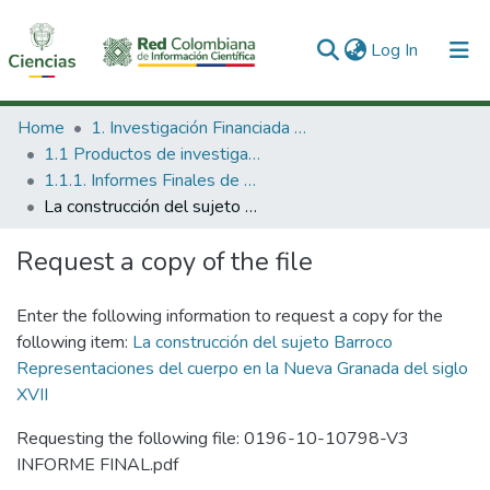
(current)
Log In
Communities & Collections
Home
1. Investigación Financiada con Recursos Públicos
1.1 Productos de investigación
All of DSpace
1.1.1. Informes Finales de Proyectos de Investigación
La construcción del sujeto Barroco Representaciones del cuerpo en la Nueva Granada del siglo XVII
Statistics
Request a copy of the file
Enter the following information to request a copy for the
following item:
La construcción del sujeto Barroco
Representaciones del cuerpo en la Nueva Granada del siglo
XVII
Requesting the following file: 0196-10-10798-V3
INFORME FINAL.pdf