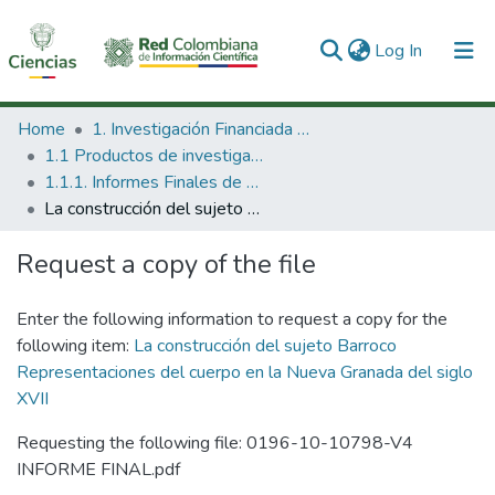
(current)
Log In
Communities & Collections
Home
1. Investigación Financiada con Recursos Públicos
1.1 Productos de investigación
All of DSpace
1.1.1. Informes Finales de Proyectos de Investigación
La construcción del sujeto Barroco Representaciones del cuerpo en la Nueva Granada del siglo XVII
Statistics
Request a copy of the file
Enter the following information to request a copy for the
following item:
La construcción del sujeto Barroco
Representaciones del cuerpo en la Nueva Granada del siglo
XVII
Requesting the following file: 0196-10-10798-V4
INFORME FINAL.pdf