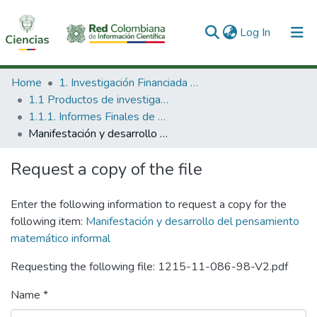
(current)
Log In
Communities & Collections
Home
1. Investigación Financiada con Recursos Públicos
1.1 Productos de investigación
All of DSpace
1.1.1. Informes Finales de Proyectos de Investigación
Manifestación y desarrollo del pensamiento matemático informal
Statistics
Request a copy of the file
Enter the following information to request a copy for the
following item:
Manifestación y desarrollo del pensamiento
matemático informal
Requesting the following file: 1215-11-086-98-V2.pdf
Name *