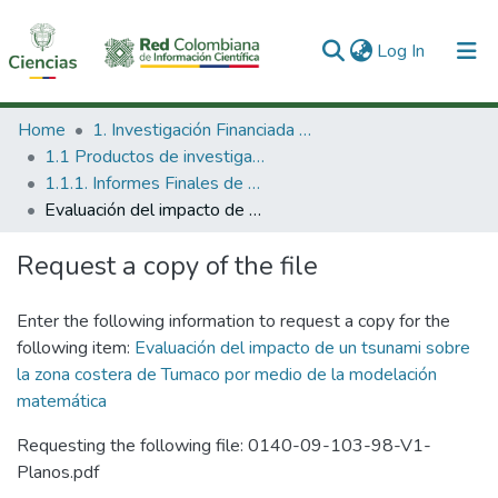
(current)
Log In
Communities & Collections
Home
1. Investigación Financiada con Recursos Públicos
1.1 Productos de investigación
All of DSpace
1.1.1. Informes Finales de Proyectos de Investigación
Evaluación del impacto de un tsunami sobre la zona costera de Tumaco por medio de la modelación matemática
Statistics
Request a copy of the file
Enter the following information to request a copy for the
following item:
Evaluación del impacto de un tsunami sobre
la zona costera de Tumaco por medio de la modelación
matemática
Requesting the following file: 0140-09-103-98-V1-
Planos.pdf