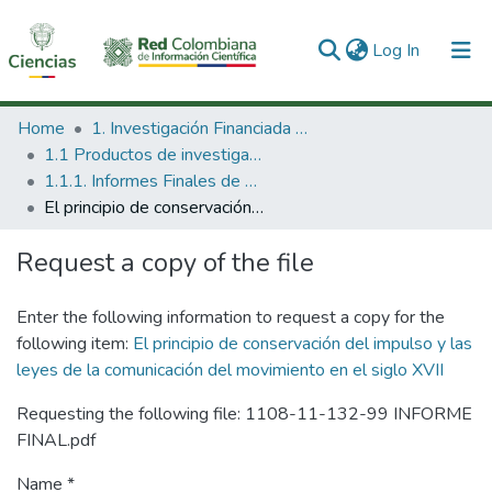
(current)
Log In
Communities & Collections
Home
1. Investigación Financiada con Recursos Públicos
1.1 Productos de investigación
All of DSpace
1.1.1. Informes Finales de Proyectos de Investigación
El principio de conservación del impulso y las leyes de la comunicación del movimiento en el siglo XVII
Statistics
Request a copy of the file
Enter the following information to request a copy for the
following item:
El principio de conservación del impulso y las
leyes de la comunicación del movimiento en el siglo XVII
Requesting the following file: 1108-11-132-99 INFORME
FINAL.pdf
Name *