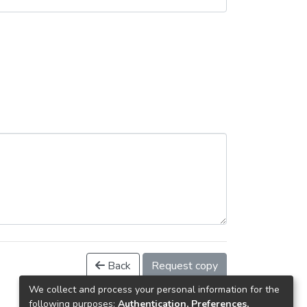
Back
Request copy
We collect and process your personal information for the
following purposes:
Authentication, Preferences,