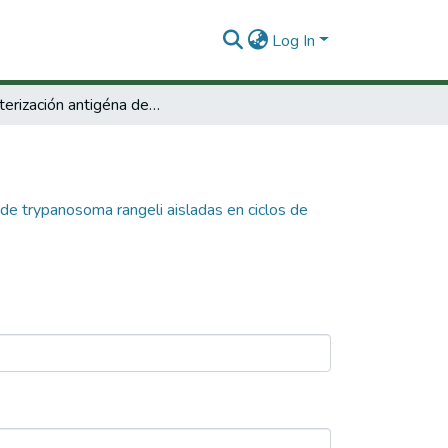
Log In
Caracterización antigéna de poblaciones de trypanosoma rangeli aisladas en ciclos de transmisión doméstica y silvestre en colombia
 de trypanosoma rangeli aisladas en ciclos de