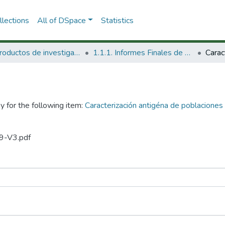
lections
All of DSpace
Statistics
1.1 Productos de investigación
1.1.1. Informes Finales de Proyectos de Investigación
y for the following item:
Caracterización antigéna de poblaciones
99-V3.pdf