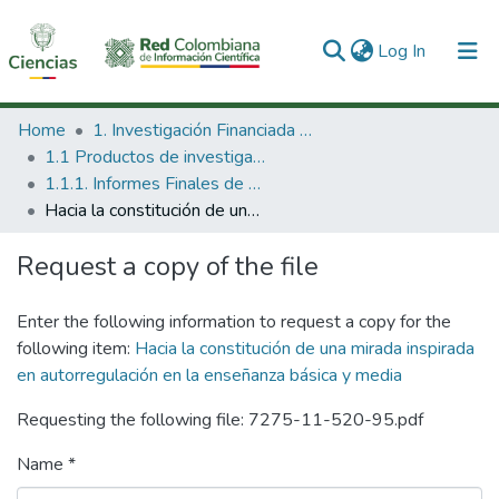
(current)
Log In
Communities & Collections
Home
1. Investigación Financiada con Recursos Públicos
1.1 Productos de investigación
All of DSpace
1.1.1. Informes Finales de Proyectos de Investigación
Hacia la constitución de una mirada inspirada en autorregulación en la enseñanza básica y media
Statistics
Request a copy of the file
Enter the following information to request a copy for the
following item:
Hacia la constitución de una mirada inspirada
en autorregulación en la enseñanza básica y media
Requesting the following file: 7275-11-520-95.pdf
Name *