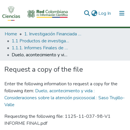
(current)
Log In
Communities & Collections
Home
1. Investigación Financiada con Recursos Públicos
1.1 Productos de investigación
All of DSpace
1.1.1. Informes Finales de Proyectos de Investigación
Duelo, acontecimiento y vida : Consideraciones sobre la atención psicosocial : Saso Trujillo-Valle
Statistics
Request a copy of the file
Enter the following information to request a copy for the
following item:
Duelo, acontecimiento y vida :
Consideraciones sobre la atención psicosocial : Saso Trujillo-
Valle
Requesting the following file: 1125-11-037-98-V1
INFORME FINAL.pdf