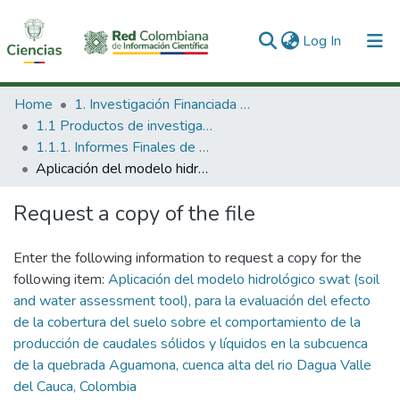
(current)
Log In
Communities & Collections
Home
1. Investigación Financiada con Recursos Públicos
1.1 Productos de investigación
All of DSpace
1.1.1. Informes Finales de Proyectos de Investigación
Aplicación del modelo hidrológico swat (soil and water assessment tool), para la evaluación del efecto de la cobertura del suelo sobre el comportamiento de la producción de caudales sólidos y líquidos en la subcuenca de la quebrada Aguamona, cuenca alta del rio Dagua Valle del Cauca, Colombia
Statistics
Request a copy of the file
Enter the following information to request a copy for the
following item:
Aplicación del modelo hidrológico swat (soil
and water assessment tool), para la evaluación del efecto
de la cobertura del suelo sobre el comportamiento de la
producción de caudales sólidos y líquidos en la subcuenca
de la quebrada Aguamona, cuenca alta del rio Dagua Valle
del Cauca, Colombia