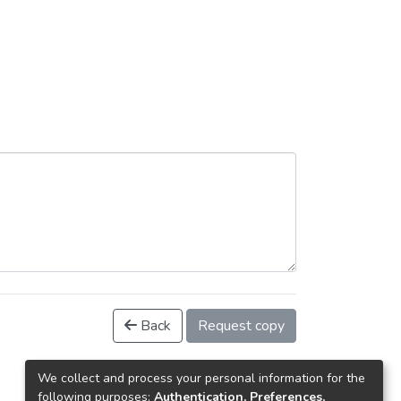
Back
Request copy
We collect and process your personal information for the
following purposes:
Authentication, Preferences,