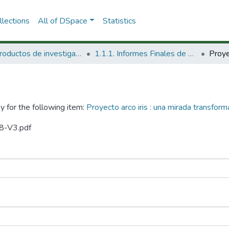
lections
All of DSpace
Statistics
1.1 Productos de investigación
1.1.1. Informes Finales de Proyectos de Investigación
y for the following item:
Proyecto arco iris : una mirada transfor
98-V3.pdf