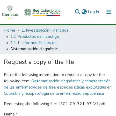
(current)
Log In
Communities & Collections
Home
1. Investigación Financiada con Recursos Públicos
1.1 Productos de investigación
All of DSpace
1.1.1. Informes Finales de Proyectos de Investigación
Sistematización diagnóstica y caracterización de las enfermedades de tres especies icticas explotadas en Colombia y fisiopatología de la enfermedad septicémica
Statistics
Request a copy of the file
Enter the following information to request a copy for the
following item:
Sistematización diagnóstica y caracterización
de las enfermedades de tres especies icticas explotadas en
Colombia y fisiopatología de la enfermedad septicémica
Requesting the following file: 1101-09-321-97-V4.pdf
Name *