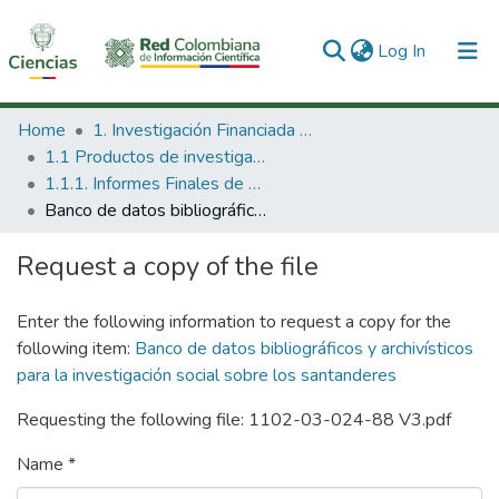
(current)
Log In
Communities & Collections
Home
1. Investigación Financiada con Recursos Públicos
1.1 Productos de investigación
All of DSpace
1.1.1. Informes Finales de Proyectos de Investigación
Banco de datos bibliográficos y archivísticos para la investigación social sobre los santanderes
Statistics
Request a copy of the file
Enter the following information to request a copy for the
following item:
Banco de datos bibliográficos y archivísticos
para la investigación social sobre los santanderes
Requesting the following file: 1102-03-024-88 V3.pdf
Name *