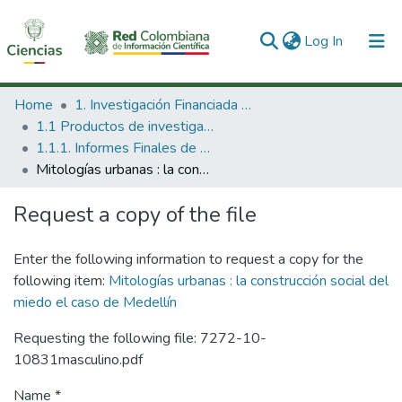
(current)
Log In
Communities & Collections
Home
1. Investigación Financiada con Recursos Públicos
1.1 Productos de investigación
All of DSpace
1.1.1. Informes Finales de Proyectos de Investigación
Mitologías urbanas : la construcción social del miedo el caso de Medellín
Statistics
Request a copy of the file
Enter the following information to request a copy for the
following item:
Mitologías urbanas : la construcción social del
miedo el caso de Medellín
Requesting the following file: 7272-10-
10831masculino.pdf
Name *