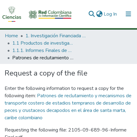
(current)
Log In
Communities & Collections
Home
1. Investigación Financiada con Recursos Públicos
1.1 Productos de investigación
All of DSpace
1.1.1. Informes Finales de Proyectos de Investigación
Patrones de reclutamiento y mecanismos de transporte costero de estadios tempranos de desarrollo de peces y crustaceos decapodos en el área de santa marta, caribe colombiano
Statistics
Request a copy of the file
Enter the following information to request a copy for the
following item:
Patrones de reclutamiento y mecanismos de
transporte costero de estadios tempranos de desarrollo de
peces y crustaceos decapodos en el área de santa marta,
caribe colombiano
Requesting the following file: 2105-09-689-96-Informe