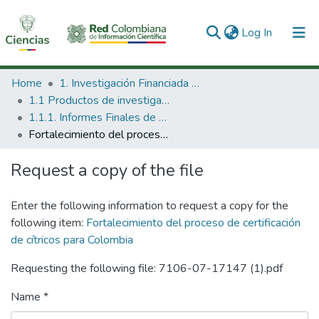
(current)
Log In
Communities & Collections
Home
1. Investigación Financiada con Recursos Públicos
1.1 Productos de investigación
All of DSpace
1.1.1. Informes Finales de Proyectos de Investigación
Fortalecimiento del proceso de certificación de cítricos para Colombia
Statistics
Request a copy of the file
Enter the following information to request a copy for the
following item:
Fortalecimiento del proceso de certificación
de cítricos para Colombia
Requesting the following file: 7106-07-17147 (1).pdf
Name *