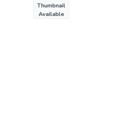
Date
Thumbnail
1970
Available