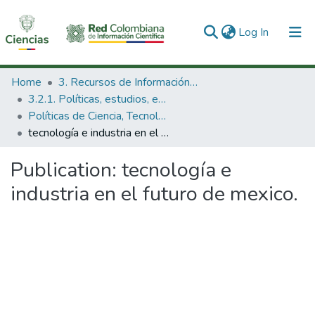
(current)
Log In
Communities & Collections
Home
3. Recursos de Información Científica y Tecnológica
3.2.1. Políticas, estudios, evaluaciones e indicadores de CTeI
All of DSpace
Políticas de Ciencia, Tecnología e Innovación
tecnología e industria en el futuro de mexico.
Statistics
Publication:
tecnología e
industria en el futuro de mexico.