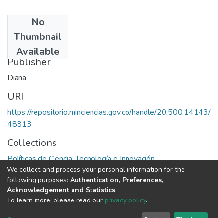
No
Date
Thumbnail
1989
Available
Publisher
Diana
URI
https://repositorio.minciencias.gov.co/handle/20.500.14143/
48813
Collections
Políticas de Ciencia, Tecnología e Innovación
We collect and process your personal information for the
following purposes:
Authentication, Preferences,
Full item page
Acknowledgement and Statistics
.
To learn more, please read our
privacy policy
.
DSpace software
copyright © 2002-2026
LYRASIS
Cookie
Privacy
End User
Send