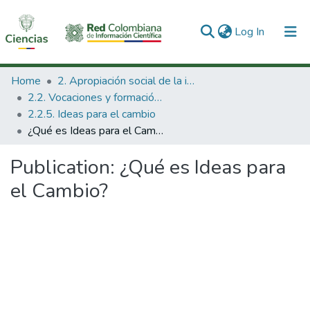
(current)
Log In
Communities & Collections
Home
2. Apropiación social de la información en Ciencia Tecnología e Innovación
2.2. Vocaciones y formación de la CTeI
All of DSpace
2.2.5. Ideas para el cambio
¿Qué es Ideas para el Cambio?
Statistics
Publication:
¿Qué es Ideas para
el Cambio?