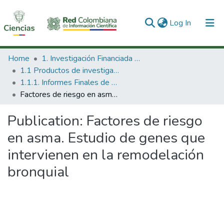
(current)
Log In
Communities & Collections
Home
1. Investigación Financiada con Recursos Públicos
1.1 Productos de investigación
All of DSpace
1.1.1. Informes Finales de Proyectos de Investigación
Factores de riesgo en asma. Estudio de genes que intervienen en la remodelación bronquial
Statistics
Publication:
Factores de riesgo
en asma. Estudio de genes que
intervienen en la remodelación
bronquial