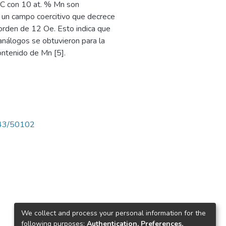
CC con 10 at. % Mn son
 un campo coercitivo que decrece
 orden de 12 Oe. Esto indica que
nálogos se obtuvieron para la
ontenido de Mn [5].
4143/50102
We collect and process your personal information for the
following purposes:
Authentication, Preferences,