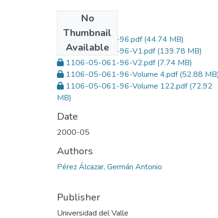
No
Files
Thumbnail
1106-05-061-96.pdf
(44.74 MB)
Available
1106-05-061-96-V1.pdf
(139.78 MB)
1106-05-061-96-V2.pdf
(7.74 MB)
1106-05-061-96-Volume 4.pdf
(52.88 MB
1106-05-061-96-Volume 122.pdf
(72.92
MB)
Date
2000-05
Authors
Pérez Álcazar, Germán Antonio
Publisher
Universidad del Valle