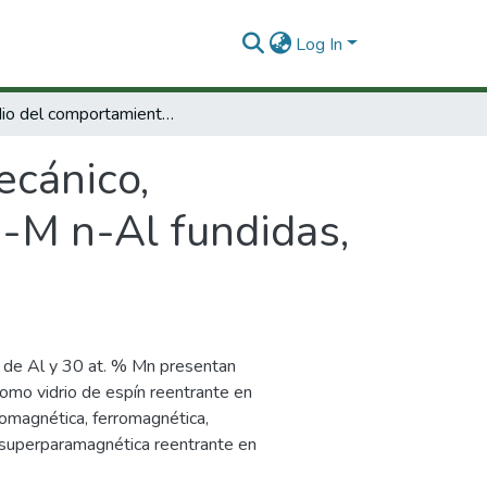
Log In
Estudio del comportamiento mecánico, magnético y a la corrosión de aleaciones Fe-M n-Al fundidas, sinterizadas y mecánicamente aleadas
ecánico,
e-M n-Al fundidas,
 de Al y 30 at. % Mn presentan
como vidrio de espín reentrante en
rromagnética, ferromagnética,
y superparamagnética reentrante en