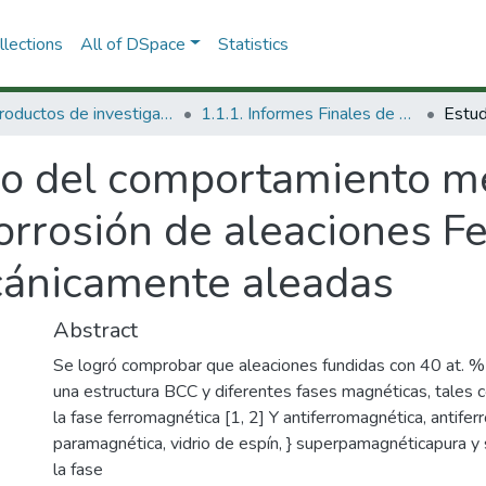
lections
All of DSpace
Statistics
1.1 Productos de investigación
1.1.1. Informes Finales de Proyectos de Investigación
io del comportamiento m
orrosión de aleaciones F
cánicamente aleadas
Abstract
Se logró comprobar que aleaciones fundidas con 40 at. %
una estructura BCC y diferentes fases magnéticas, tales 
la fase ferromagnética [1, 2] Y antiferromagnética, antife
paramagnética, vidrio de espín, } superpamagnéticapura 
la fase