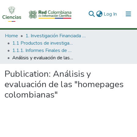
(current)
Log In
Communities & Collections
Home
1. Investigación Financiada con Recursos Públicos
1.1 Productos de investigación
All of DSpace
1.1.1. Informes Finales de Proyectos de Investigación
Análisis y evaluación de las "homepages colombianas"
Statistics
Publication:
Análisis y
evaluación de las "homepages
colombianas"