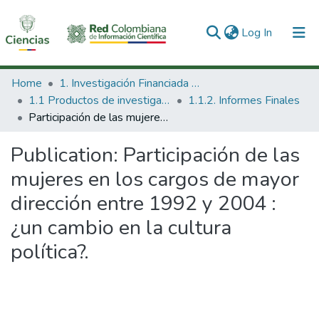
(current)
Log In
Communities & Collections
Home
1. Investigación Financiada con Recursos Públicos
1.1 Productos de investigación
1.1.2. Informes Finales
All of DSpace
Participación de las mujeres en los cargos de mayor dirección entre 1992 y 2004 : ¿un cambio en la cultura política?.
Statistics
Publication:
Participación de las
mujeres en los cargos de mayor
dirección entre 1992 y 2004 :
¿un cambio en la cultura
política?.